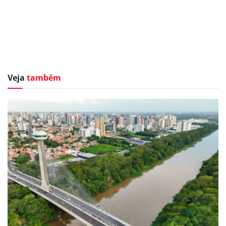
Veja
também