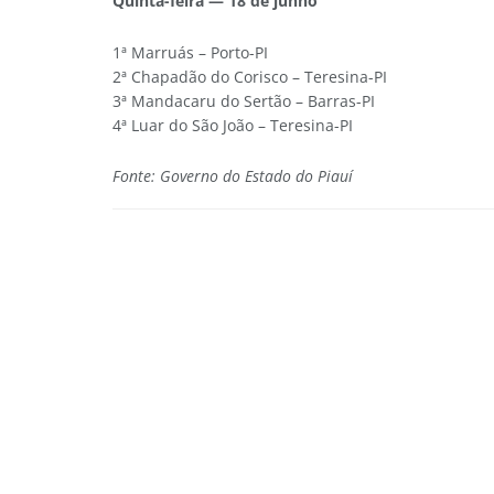
Quinta-feira — 18 de junho
1ª Marruás – Porto-PI
2ª Chapadão do Corisco – Teresina-PI
3ª Mandacaru do Sertão – Barras-PI
4ª Luar do São João – Teresina-PI
Fonte: Governo do Estado do Piauí