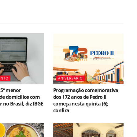
ENTO
ANIVERSÁRIO
 5º menor
Programação comemorativa
de domicílios com
dos 172 anos de Pedro II
no Brasil, diz IBGE
começa nesta quinta (6);
confira