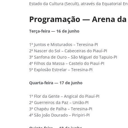
Estado da Cultura (Secult), através da Equatorial En
Programação — Arena da 
Terça-feira — 16 de junho
1ª Juntos e Misturados – Teresina-PI
2ª Nascer do Sol – Cabeceiras do Piauí-PI
3ª Sanfona de Ouro – São Miguel do Tapuio-PI
4ª Filhos da Massa – Castelo do Piauí-PI
5ª Explosão Estrelar – Teresina-PI
Quarta-feira — 17 de junho
1ª Flor da Gente – Angical do Piauí-PI
2ª Guerreiros da Paz – União-PI
3ª Chapéu de Palha – Teresina-PI
4ª São João Dourado – Piripiri-PI