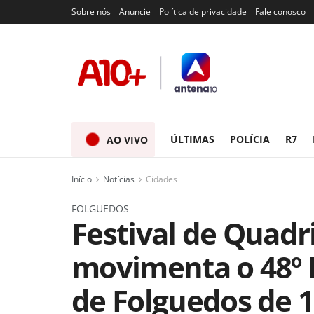
Sobre nós
Anuncie
Política de privacidade
Fale conosco
ÚLTIMAS
POLÍCIA
R7
AO VIVO
Início
Notícias
Cidades
FOLGUEDOS
Festival de Quadr
movimenta o 48º 
de Folguedos de 1