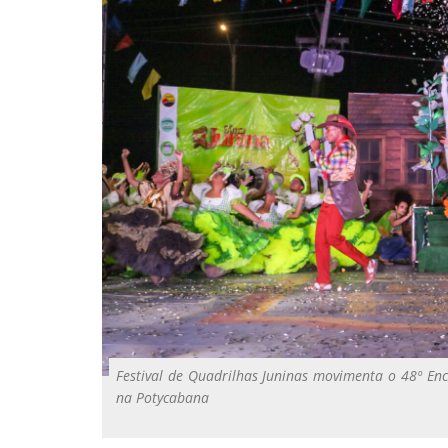
Festival de Quadrilhas Juninas movimenta o 48º En
na Potycabana