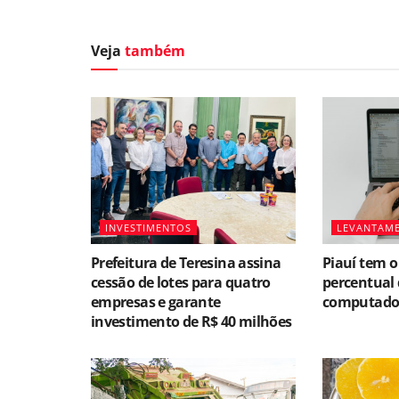
Veja
também
INVESTIMENTOS
LEVANTAM
Prefeitura de Teresina assina
Piauí tem o
cessão de lotes para quatro
percentual 
empresas e garante
computador 
investimento de R$ 40 milhões