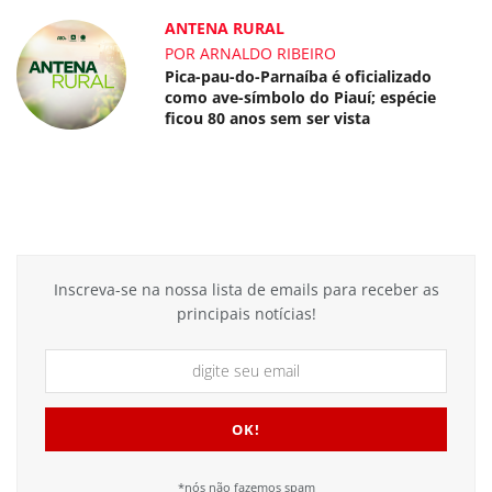
ANTENA RURAL
POR ARNALDO RIBEIRO
Pica-pau-do-Parnaíba é oficializado
como ave-símbolo do Piauí; espécie
ficou 80 anos sem ser vista
Inscreva-se na nossa lista de emails para receber as
principais notícias!
*nós não fazemos spam