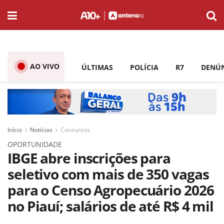
AO VIVO
ÚLTIMAS
POLÍCIA
R7
DENÚ
Início
Notícias
Concursos
OPORTUNIDADE
IBGE abre inscrições para
seletivo com mais de 350 vagas
para o Censo Agropecuário 2026
no Piauí; salários de até R$ 4 mil