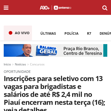
AO VIVO
ÚLTIMAS
POLÍCIA
R7
DENÚ
Início
Notícias
Concursos
OPORTUNIDADE
Inscrições para seletivo com 13
vagas para brigadistas e
salários de até R$ 2,4 mil no
Piauí encerram nesta terça (16);
veja detalhes