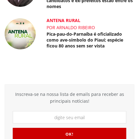
candidatos e ex-prefeitos estão entre os
nomes
ANTENA RURAL
POR ARNALDO RIBEIRO
Pica-pau-do-Parnaíba é oficializado
como ave-símbolo do Piauí; espécie
ficou 80 anos sem ser vista
Inscreva-se na nossa lista de emails para receber as
principais notícias!