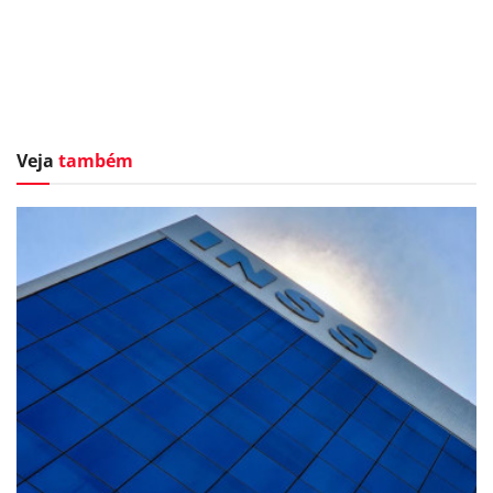
Veja
também