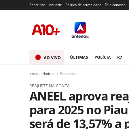
Sobre nós
Anuncie
Política de privacidade
Fale conosco
ÚLTIMAS
POLÍCIA
R7
AO VIVO
Início
Notícias
Economia
REAJUSTE NA CONTA
ANEEL aprova rea
para 2025 no Pia
será de 13,57% a 