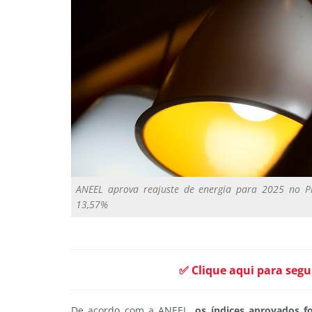
ANEEL aprova reajuste de energia para 2025 no P
13,57%
✅ Clique aqui para segu
De acordo com a ANEEL,
os índices aprovados f