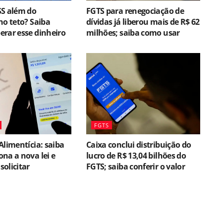
SS além do
FGTS para renegociação de
no teto? Saiba
dívidas já liberou mais de R$ 62
rar esse dinheiro
milhões; saiba como usar
FGTS
Alimentícia: saiba
Caixa conclui distribuição do
na a nova lei e
lucro de R$ 13,04 bilhões do
olicitar
FGTS; saiba conferir o valor