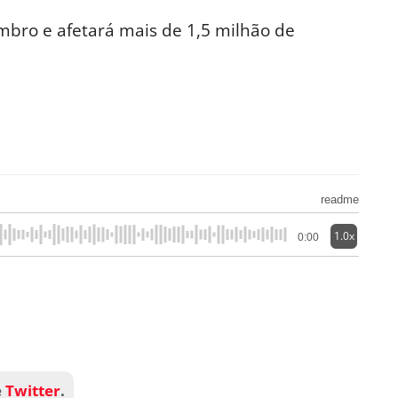
mbro e afetará mais de 1,5 milhão de
readme
1.0x
0:00
e
Twitter
.