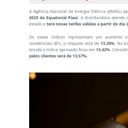
A Agência Nacional de Energia Elétrica (ANEEL) apr
2025 da Equatorial Piauí
. A distribuidora atende
estado e
terá novas tarifas válidas a partir do dia
Os novos índices representam um aumento exp
residenciais (B1), o reajuste será de
13,28%
. Na b
tensão o índice aprovado ficou em
13,42%
. Consid
pelos clientes será de 13,57%.