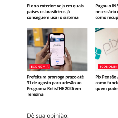
Pix no exterior: veja em quais
Pagou o IN
países os brasileiros já
necessário 
conseguem usar o sistema
como recupe
ECONOMIA
ECONOMIA
Prefeitura prorroga prazo até
Pix Pensão 
31 de agosto para adesão ao
como funcio
Programa RefisTHE 2026 em
quem pode s
Teresina
Dê sua opinião: