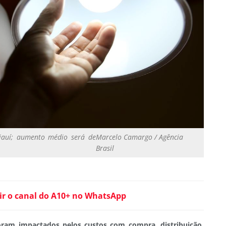
iauí; aumento médio será de
Marcelo Camargo / Agência
Brasil
ir o canal do A10+ no WhatsApp
oram impactados pelos custos com compra, distribuição,