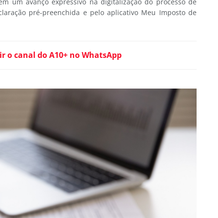
m um avanço expressivo na digitalização do processo de
claração pré-preenchida e pelo aplicativo Meu Imposto de
ir o canal do A10+ no WhatsApp