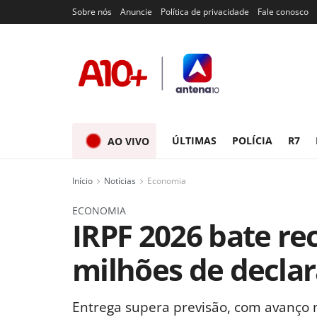
Sobre nós
Anuncie
Política de privacidade
Fale conosco
ÚLTIMAS
POLÍCIA
R7
AO VIVO
Início
Notícias
Economia
ECONOMIA
IRPF 2026 bate re
milhões de decla
Entrega supera previsão, com avanço no