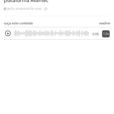
plataforma Avamec
SEXTA, 22/08/2025 ÀS 14:48
ouça este conteúdo
readme
1.0x
0:00