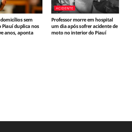
ACIDENTE
domicílios sem
Professor morre em hospital
o Piauí duplica nos
um dia após sofrer acidente de
ve anos, aponta
moto no interior do Piauí