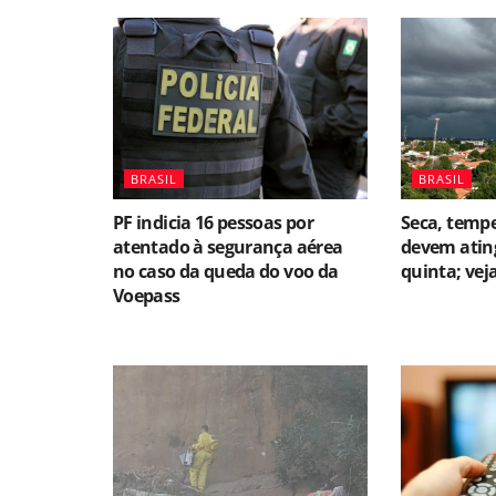
BRASIL
BRASIL
PF indicia 16 pessoas por
Seca, temp
atentado à segurança aérea
devem ating
no caso da queda do voo da
quinta; vej
Voepass