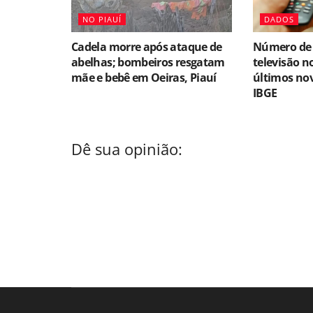
NO PIAUÍ
DADOS
Cadela morre após ataque de
Número de 
abelhas; bombeiros resgatam
televisão n
mãe e bebê em Oeiras, Piauí
últimos no
IBGE
Dê sua opinião: