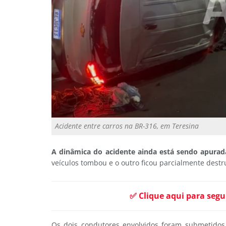
Acidente entre carros na BR-316, em Teresina
A dinâmica do acidente ainda está sendo apurad
veículos tombou e o outro ficou parcialmente destr
✅ Clique aqui para segu
Os dois condutores envolvidos foram submetidos