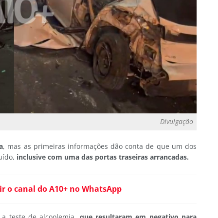
Divulgação
a
, mas as primeiras informações dão conta de que um dos
uído,
inclusive com uma das portas traseiras arrancadas.
ir o canal do A10+ no WhatsApp
 a teste de alcoolemia,
que resultaram em negativo para