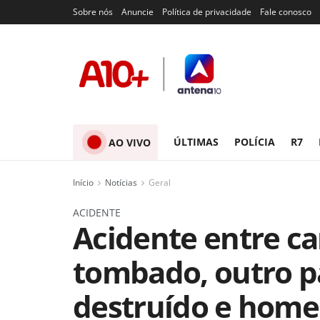
Sobre nós
Anuncie
Política de privacidade
Fale conosco
ÚLTIMAS
POLÍCIA
R7
AO VIVO
Início
Notícias
Geral
ACIDENTE
Acidente entre ca
tombado, outro p
destruído e home