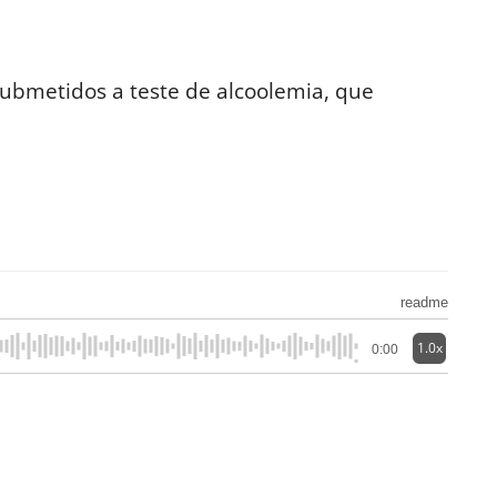
submetidos a teste de alcoolemia, que
readme
1.0x
0:00