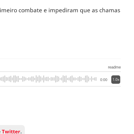
 primeiro combate e impediram que as chamas
readme
1.0x
0:00
e
Twitter
.