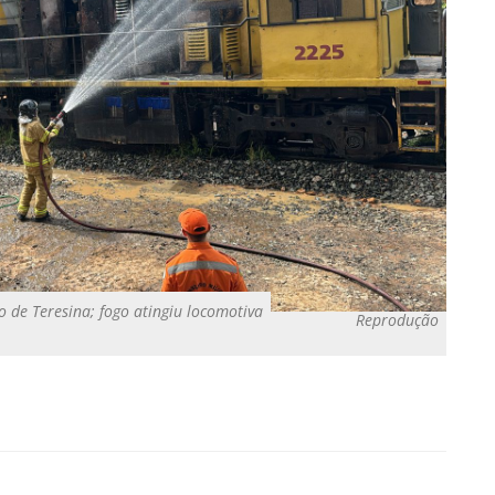
 de Teresina; fogo atingiu locomotiva
Reprodução