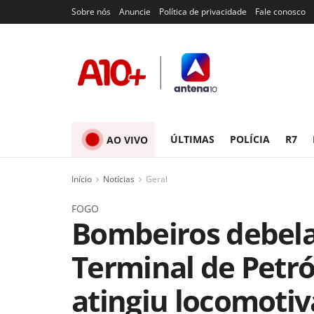
Sobre nós
Anuncie
Política de privacidade
Fale conosco
ÚLTIMAS
POLÍCIA
R7
AO VIVO
Início
Notícias
Geral
FOGO
Bombeiros debel
Terminal de Petró
atingiu locomotiv