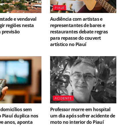
PIAUÍ
estade e vendaval
Audiência com artistas e
ir regiões nesta
representantes de bares e
a previsão
restaurantes debate regras
para repasse do couvert
artístico no Piauí
ACIDENTE
domicílios sem
Professor morre em hospital
o Piauí duplica nos
um dia após sofrer acidente de
ve anos, aponta
moto no interior do Piauí