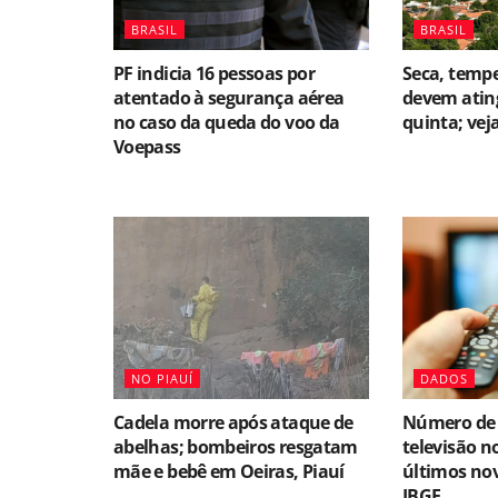
BRASIL
BRASIL
PF indicia 16 pessoas por
Seca, temp
atentado à segurança aérea
devem ating
no caso da queda do voo da
quinta; vej
Voepass
NO PIAUÍ
DADOS
Cadela morre após ataque de
Número de 
abelhas; bombeiros resgatam
televisão n
mãe e bebê em Oeiras, Piauí
últimos no
IBGE