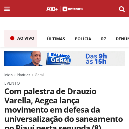
AO VIVO
ÚLTIMAS
POLÍCIA
R7
DENÚ
Início
Notícias
Geral
EVENTO
Com palestra de Drauzio
Varella, Aegea lança
movimento em defesa da
universalização do saneamento
no Piauí nesta segunda (8)