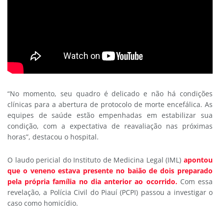
“No momento, seu quadro é delicado e não há condições
clínicas para a abertura de protocolo de morte encefálica. As
equipes de saúde estão empenhadas em estabilizar sua
condição, com a expectativa de reavaliação nas próximas
horas”, destacou o hospital.
O laudo pericial do Instituto de Medicina Legal (IML)
apontou
que o veneno estava presente no baião de dois preparado
pela própria família no dia anterior ao ocorrido.
Com essa
revelação, a Polícia Civil do Piauí (PCPI) passou a investigar o
caso como homicídio.