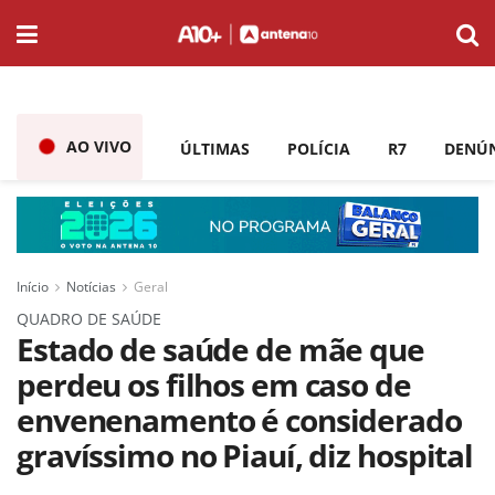
AO VIVO
ÚLTIMAS
POLÍCIA
R7
DENÚ
Início
Notícias
Geral
QUADRO DE SAÚDE
Estado de saúde de mãe que
perdeu os filhos em caso de
envenenamento é considerado
gravíssimo no Piauí, diz hospital