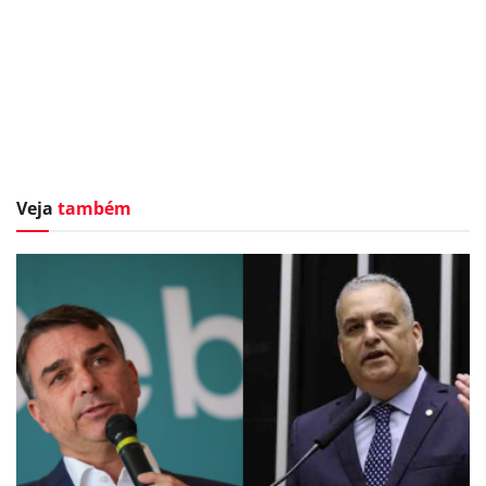
Veja
também