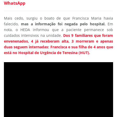
WhatsApp
Mais cedo, surgiu o boato de que Francisca Maria havia
falecido,
mas a informação foi negada pelo hospital.
Em
nota, o HEDA informou que a paciente permanece sob
cuidados intensivos na unidade.
Dos 9 familiares que foram
envenenados, 4 já receberam alta, 3 morreram e apenas
duas seguem internadas: Francisca e sua filha de 4 anos que
está no Hospital de Urgência de Teresina (HUT).