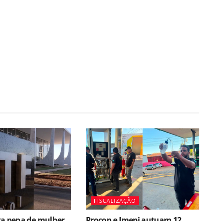
FISCALIZAÇÃO
ta pena de mulher
Procon e Imepi autuam 12