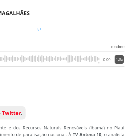
MAGALHÃES
readme
1.0x
0:00
e
Twitter
.
ente e dos Recursos Naturais Renováveis (Ibama) no Piauí
imento de paralisação nacional. À
TV Antena 10
, o analista