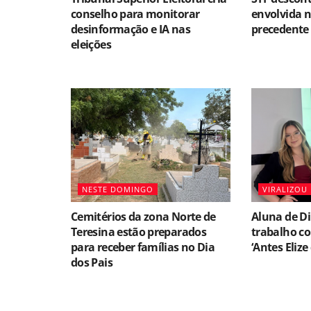
conselho para monitorar
envolvida n
desinformação e IA nas
precedente 
eleições
NESTE DOMINGO
VIRALIZOU
Cemitérios da zona Norte de
Aluna de Di
Teresina estão preparados
trabalho c
para receber famílias no Dia
‘Antes Elize
dos Pais