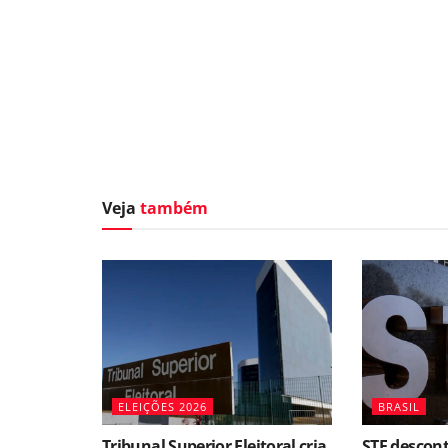
Veja
também
ELEIÇÕES 2026
BRASIL
Tribunal Superior Eleitoral cria
STF descon