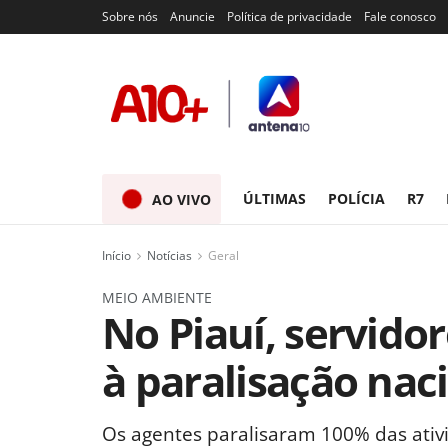
Sobre nós
Anuncie
Política de privacidade
Fale conosco
ÚLTIMAS
POLÍCIA
R7
AO VIVO
Início
Notícias
Geral
MEIO AMBIENTE
No Piauí, servid
à paralisação nac
Os agentes paralisaram 100% das ativ