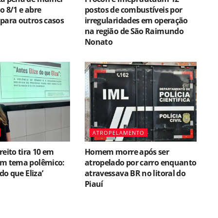
o 8/1 e abre
postos de combustíveis por
para outros casos
irregularidades em operação
na região de São Raimundo
Nonato
ATROPELAMENTO
reito tira 10 em
Homem morre após ser
om tema polêmico:
atropelado por carro enquanto
 do que Eliza’
atravessava BR no litoral do
Piauí