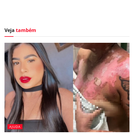
Veja
também
AJUDA