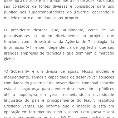
dezembro de 2025 e a 1 trilhão até o fim de 2026. Os dados
são coletados de fontes diversas e consistidos para uso
público nos supercomputadores do governo, operando o
modelo dentro de um data center próprio.
O presidente destaca que, atualmente, cerca de 50
pesquisadores já atuam diretamente no projeto, que
funciona com infraestrutura da Agência de Tecnologia da
Informação (ATI) e sem dependência de big techs, que são
grandes empresas de tecnologia que dominam o mercado
global.
“O SoberanIA é um divisor de águas. Nosso modelo é
independente. Temos a capacidade de desenvolver soluções
com dados do governo e de universidades, com total controle
estatal e segurança, para atender desde servidores públicos
até a população em geral, respeitando a diversidade
linguística do país e principalmente do Piauí”, ressaltou
Cristiano Vargas. Ele informa que o modelo já está em
operação em ferramentas como o Teoreu Portuguesa e será
usado, por exemplo, no novo BO Fácil, novo serviço que a