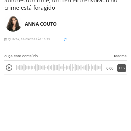
autores do crime; um terceiro envolvido no
crime está foragido
ANNA COUTO
QUINTA, 18/09/2025 ÀS 10:23
ouça este conteúdo
readme
1.0x
0:00