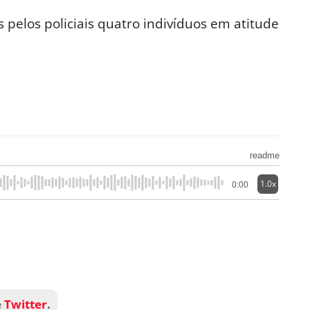
 pelos policiais quatro indivíduos em atitude
readme
1.0x
0:00
e
Twitter
.