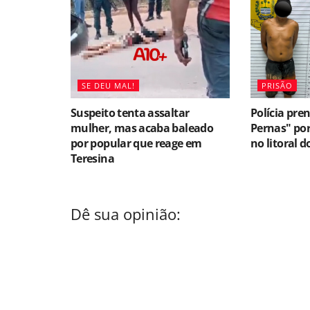
SE DEU MAL!
PRISÃO
Suspeito tenta assaltar
Polícia pre
mulher, mas acaba baleado
Pernas" por
por popular que reage em
no litoral d
Teresina
Dê sua opinião: