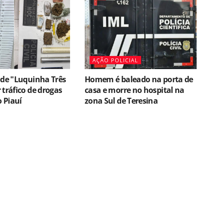
AÇÃO POLICIAL
nde "Luquinha Três
Homem é baleado na porta de
 tráfico de drogas
casa e morre no hospital na
o Piauí
zona Sul de Teresina