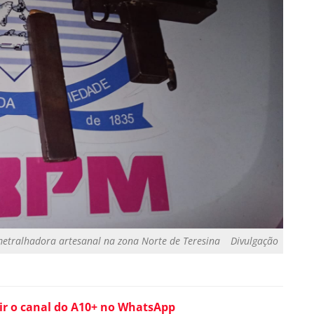
metralhadora artesanal na zona Norte de Teresina
Divulgação
ir o canal do A10+ no WhatsApp