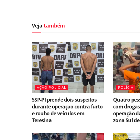
Veja
também
AÇÃO POLICIAL
POLÍCIA
SSP-PI prende dois suspeitos
Quatro pes
durante operação contra furto
com drogas
e roubo de veículos em
operação da 
Teresina
zona Sul de