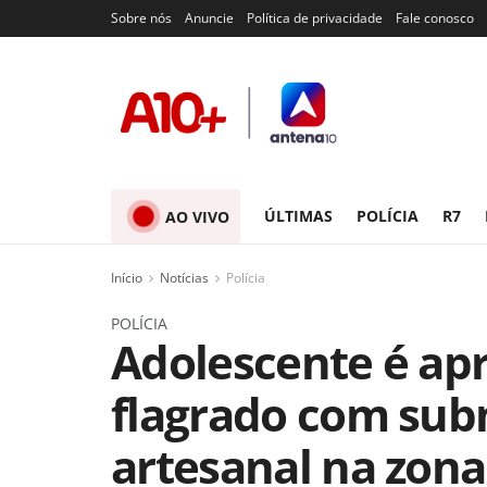
Sobre nós
Anuncie
Política de privacidade
Fale conosco
ÚLTIMAS
POLÍCIA
R7
AO VIVO
Início
Notícias
Polícia
POLÍCIA
Adolescente é ap
flagrado com su
artesanal na zona