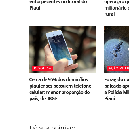
entorpecentes no litoral do
operação qu
Piauí
milionário 
rural
PESQUISA
AÇÃO POLI
⁠Cerca de 95% dos domicílios
Foragido da
piauienses possuem telefone
baleado apó
celular; menor proporção do
a Polícia Mi
país, diz IBGE
Piauí
Dê sua opinião: