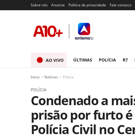
Sobre nós
Anuncie
Política de privacidade
Fale conosco
ÚLTIMAS
POLÍCIA
R7
AO VIVO
Início
Notícias
Polícia
POLÍCIA
Condenado a mais
prisão por furto 
Polícia Civil no C