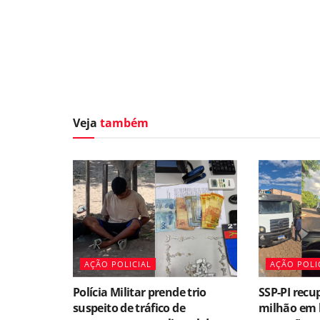
Veja
também
AÇÃO POLICIAL
AÇÃO POLI
Polícia Militar prende trio
SSP-PI recu
suspeito de tráfico de
milhão em 