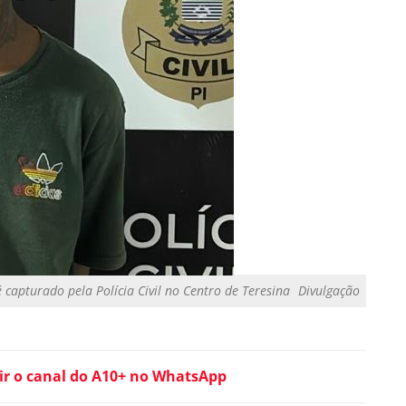
 capturado pela Polícia Civil no Centro de Teresina
Divulgação
ir o canal do A10+ no WhatsApp