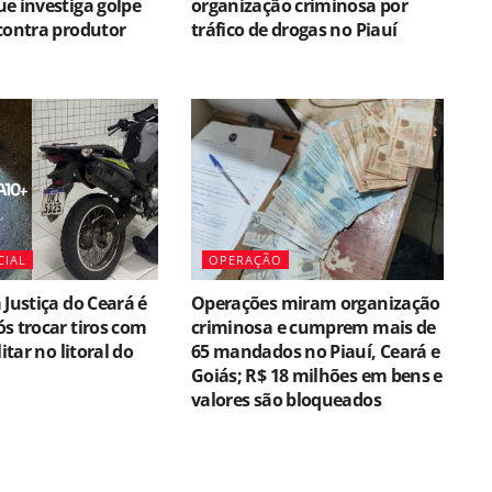
e investiga golpe
organização criminosa por
contra produtor
tráfico de drogas no Piauí
CIAL
OPERAÇÃO
 Justiça do Ceará é
Operações miram organização
s trocar tiros com
criminosa e cumprem mais de
litar no litoral do
65 mandados no Piauí, Ceará e
Goiás; R$ 18 milhões em bens e
valores são bloqueados