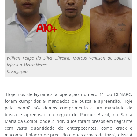
Willian Felipe da Silva Oliveira, Marcus Venilson de Sousa e
Jeferson Meira Neres
Divulgação
“Hoje nós deflagramos a operação número 11 do DENARC;
foram cumpridos 9 mandados de busca e apreensão. Hoje
pela manhã nós demos cumprimento a um mandado de
busca e apreensão na região do Parque Brasil, na Santa
Maria da Codipi, onde 2 indivíduos foram presos em flagrante
com vasta quantidade de entorpecentes, como crack e
maconha, balança de precisão e duas armas de fogo”, disse
à