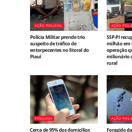
AÇÃO POLICIAL
AÇÃO POLI
Polícia Militar prende trio
SSP-PI recu
suspeito de tráfico de
milhão em 
entorpecentes no litoral do
operação qu
Piauí
milionário 
rural
PESQUISA
AÇÃO POLI
⁠Cerca de 95% dos domicílios
Foragido da