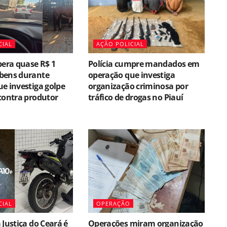
CIAL
AÇÃO POLICIAL
pera quase R$ 1
Polícia cumpre mandados em
bens durante
operação que investiga
e investiga golpe
organização criminosa por
contra produtor
tráfico de drogas no Piauí
CIAL
OPERAÇÃO
 Justiça do Ceará é
Operações miram organização