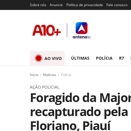
Sobre nós
Anuncie
Política de privacidade
Fale conosco
ÚLTIMAS
POLÍCIA
R7
AO VIVO
Início
Notícias
Polícia
AÇÃO POLICIAL
Foragido da Major
recapturado pela 
Floriano, Piauí