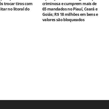
s trocar tiros com
criminosa e cumprem mais de
litar no litoral do
65 mandados no Piauí, Ceará e
Goiás; R$ 18 milhões em bens e
valores são bloqueados