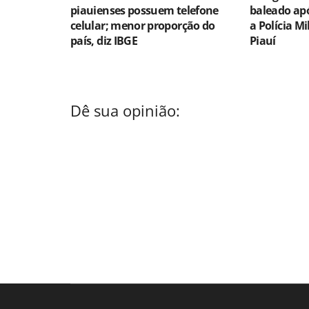
piauienses possuem telefone
baleado apó
celular; menor proporção do
a Polícia Mi
país, diz IBGE
Piauí
Dê sua opinião: