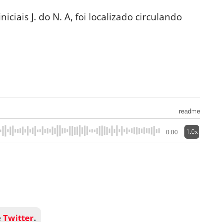
iciais J. do N. A, foi localizado circulando
readme
1.0x
0:00
e
Twitter
.