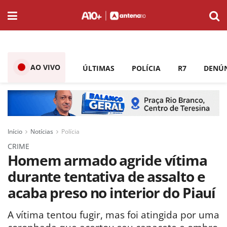
AO VIVO
ÚLTIMAS
POLÍCIA
R7
DENÚ
Início
Notícias
Polícia
CRIME
Homem armado agride vítima
durante tentativa de assalto e
acaba preso no interior do Piauí
A vítima tentou fugir, mas foi atingida por uma