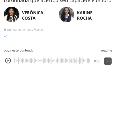
coronhada que acertou seu capacete e ombro
VERÔNICA
KARINE
COSTA
ROCHA
QUINTA, 01/05/2025 ÀS 08:05
ouça este conteúdo
readme
1.0x
0:00