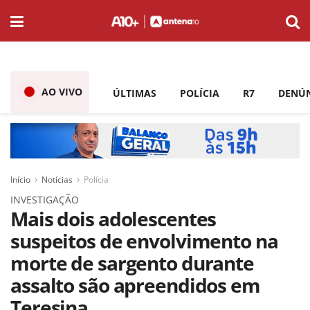
AO VIVO
ÚLTIMAS
POLÍCIA
R7
DENÚ
Início
Notícias
Polícia
INVESTIGAÇÃO
Mais dois adolescentes
suspeitos de envolvimento na
morte de sargento durante
assalto são apreendidos em
Teresina