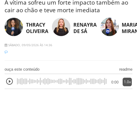
A vítima sofreu um forte impacto também ao
cair ao chão e teve morte imediata
THRACY
RENAYRA
MARI
OLIVEIRA
DE SÁ
MIRA
SÁBADO, 09/05/2026 ÀS 14:36
ouça este conteúdo
readme
1.0x
0:00