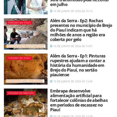
em julho
16 DE JUNHO DE 2026 ÀS 15:15
Além da Serra - Ep2: Rochas
TURISMO NO PIAUÍ
presentes no município de Brejo
do Piauí indicam que há
milhões de anos a região era
coberta por gelo
16 DE JUNHO DE 2026 ÀS 14:01
Além da Serra - Ep1: Pinturas
TURISMO NO PIAUÍ
rupestres ajudam a contar a
história da humanidade em
Brejo do Piauí, no sertão
piauiense
15 DE JUNHO DE 2026 ÀS 13:46
Embrapa desenvolve
CRIAÇÃO DE ABELHAS
alimentação artificial para
fortalecer colônias de abelhas
em períodos de escassez no
Piauí
08 DE JUNHO DE 2026 ÀS 13:38