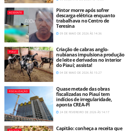
Pintor morre após sofrer
ACIDENTE
descarga elétrica enquanto
trabalhava no Centro de
Teresina
09 DE MAIO DE 2026 ÀS 14:36
Criação de cabras anglo-
PIAUÍ
nubianas impulsiona produção
de leite e derivados no interior
do Piauí; assista!
04 DE MAIO DE 2026 ÀS 15:27
Quase metade das obras
FISCALIZAÇÃO
fiscalizadas no Piauí tem
indícios de irregularidade,
aponta CREA-PI
24 DE FEVEREIRO DE 2026 ÀS 14:17
Capitão: conheça a receita que
RECEITA