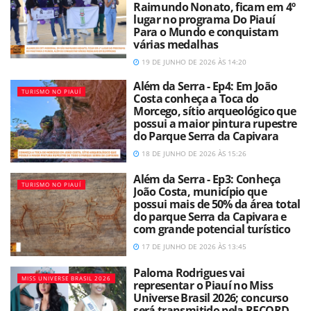
Raimundo Nonato, ficam em 4º
lugar no programa Do Piauí
Para o Mundo e conquistam
várias medalhas
19 DE JUNHO DE 2026 ÀS 14:20
Além da Serra - Ep4: Em João
TURISMO NO PIAUÍ
Costa conheça a Toca do
Morcego, sítio arqueológico que
possui a maior pintura rupestre
do Parque Serra da Capivara
18 DE JUNHO DE 2026 ÀS 15:26
Além da Serra - Ep3: Conheça
TURISMO NO PIAUÍ
João Costa, município que
possui mais de 50% da área total
do parque Serra da Capivara e
com grande potencial turístico
17 DE JUNHO DE 2026 ÀS 13:45
Paloma Rodrigues vai
MISS UNIVERSE BRASIL 2026
representar o Piauí no Miss
Universe Brasil 2026; concurso
será transmitido pela RECORD