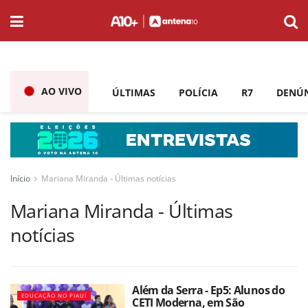
AO VIVO
ÚLTIMAS
POLÍCIA
R7
DENÚ
Início
Mariana Miranda - Últimas notícias
Mariana Miranda - Últimas
notícias
Além da Serra - Ep5: Alunos do
EDUCAÇÃO NO PIAUÍ
CETI Moderna, em São