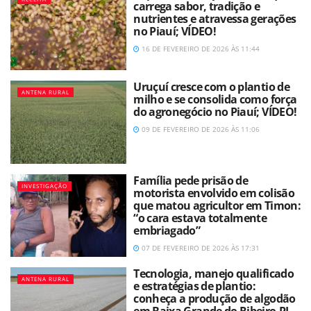
carrega sabor, tradição e
nutrientes e atravessa gerações
no Piauí; VÍDEO!
16 DE FEVEREIRO DE 2026 ÀS 11:44
Uruçuí cresce com o plantio de
ANTENA RURAL
milho e se consolida como força
do agronegócio no Piauí; VÍDEO!
09 DE FEVEREIRO DE 2026 ÀS 11:06
Família pede prisão de
INVESTIGAÇÃO
motorista envolvido em colisão
que matou agricultor em Timon:
“o cara estava totalmente
embriagado”
07 DE FEVEREIRO DE 2026 ÀS 17:31
Tecnologia, manejo qualificado
ANTENA RURAL
e estratégias de plantio:
conheça a produção de algodão