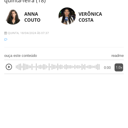
quinta-feira (18)
ANNA
VERÔNICA
COUTO
COSTA
QUINTA, 18/04/2024 ÀS 07:37
ouça este conteúdo
readme
1.0x
0:00