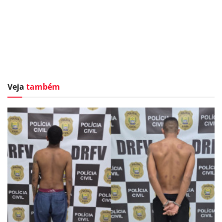
Veja
também