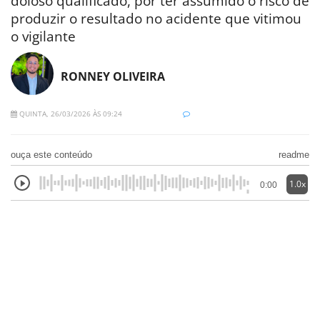
doloso qualificado, por ter assumido o risco de
produzir o resultado no acidente que vitimou
o vigilante
RONNEY OLIVEIRA
QUINTA, 26/03/2026 ÀS 09:24
ouça este conteúdo
readme
1.0x
0:00