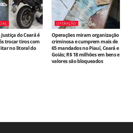
CIAL
OPERAÇÃO
 Justiça do Ceará é
Operações miram organização
s trocar tiros com
criminosa e cumprem mais de
litar no litoral do
65 mandados no Piauí, Ceará e
Goiás; R$ 18 milhões em bens e
valores são bloqueados