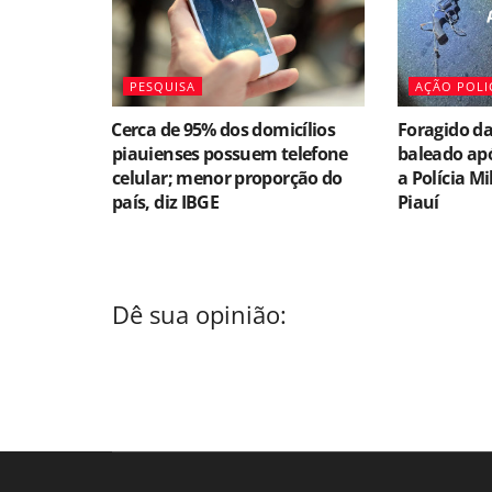
PESQUISA
AÇÃO POLI
⁠Cerca de 95% dos domicílios
Foragido da
piauienses possuem telefone
baleado apó
celular; menor proporção do
a Polícia Mi
país, diz IBGE
Piauí
Dê sua opinião: