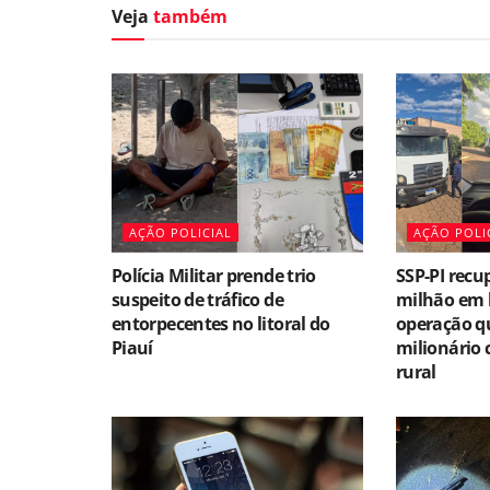
Veja
também
AÇÃO POLICIAL
AÇÃO POLI
Polícia Militar prende trio
SSP-PI recu
suspeito de tráfico de
milhão em 
entorpecentes no litoral do
operação qu
Piauí
milionário 
rural