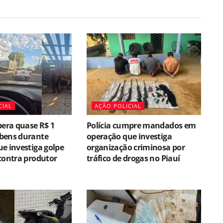
CIAL
AÇÃO POLICIAL
pera quase R$ 1
Polícia cumpre mandados em
bens durante
operação que investiga
e investiga golpe
organização criminosa por
contra produtor
tráfico de drogas no Piauí