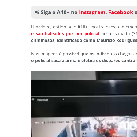
📲 Siga o A10+ no
Instagram
,
Facebook
Um vídeo, obtido pelo
A10+
, mostra o exato mome
e são baleados por um policial
neste sábado (31)
criminosos, identificado como Mauricio Rodrigues
Nas imagens é possível que os indivíduos chegar a
o policial saca a arma e efetua os disparos contra 