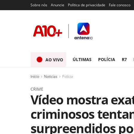
Sobre nós
Anuncie
Política de privacidade
Fale conosco
ÚLTIMAS
POLÍCIA
R7
AO VIVO
Início
Notícias
Polícia
CRIME
Vídeo mostra ex
criminosos tentam
surpreendidos por