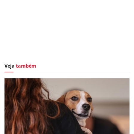
Veja
também