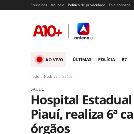
Sobre nós
Anuncie
Política de privacidade
Fale conosco
ÚLTIMAS
POLÍCIA
R7
AO VIVO
Início
Notícias
Saúde
SAÚDE
Hospital Estadual
Piauí, realiza 6ª 
órgãos