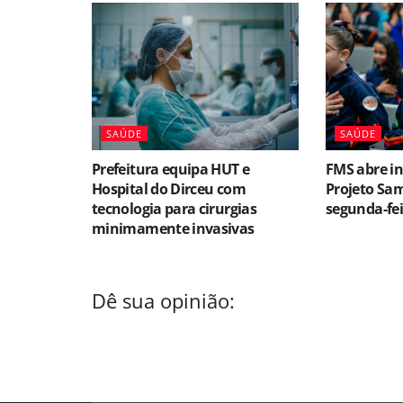
SAÚDE
SAÚDE
Prefeitura equipa HUT e
FMS abre in
Hospital do Dirceu com
Projeto Sa
tecnologia para cirurgias
segunda-fei
minimamente invasivas
Dê sua opinião: