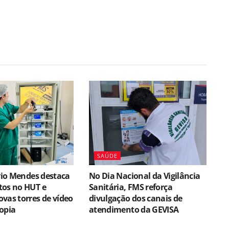
SAÚDE
lvio Mendes destaca
No Dia Nacional da Vigilância
tos no HUT e
Sanitária, FMS reforça
vas torres de vídeo
divulgação dos canais de
opia
atendimento da GEVISA