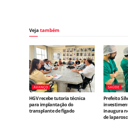
Veja
também
AVANÇO
SAÚDE
HGV recebe tutoria técnica
Prefeito Si
para implantação do
investimen
transplante de fígado
inaugura no
de laparosc