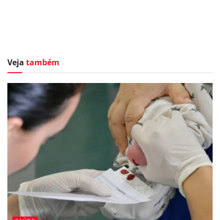
Veja
também