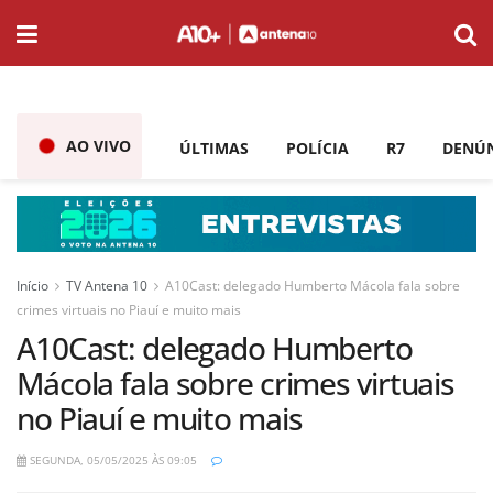
AO VIVO
ÚLTIMAS
POLÍCIA
R7
DENÚ
Início
TV Antena 10
A10Cast: delegado Humberto Mácola fala sobre
crimes virtuais no Piauí e muito mais
A10Cast: delegado Humberto
Mácola fala sobre crimes virtuais
no Piauí e muito mais
SEGUNDA, 05/05/2025 ÀS 09:05