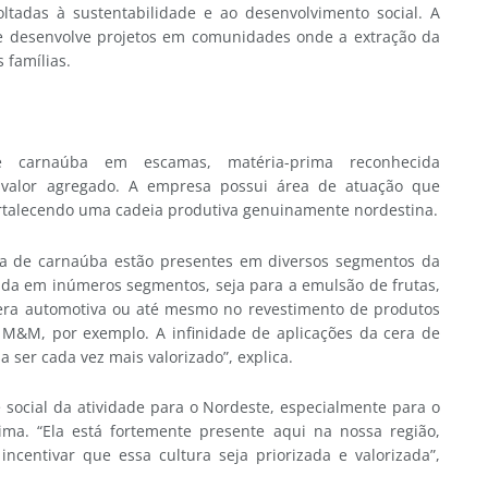
tadas à sustentabilidade e ao desenvolvimento social. A
ue desenvolve projetos em comunidades onde a extração da
 famílias.
carnaúba em escamas, matéria-prima reconhecida
o valor agregado. A empresa possui área de atuação que
ortalecendo uma cadeia produtiva genuinamente nordestina.
ra de carnaúba estão presentes em diversos segmentos da
zada em inúmeros segmentos, seja para a emulsão de frutas,
cera automotiva ou até mesmo no revestimento de produtos
ce M&M, por exemplo. A infinidade de aplicações da cera de
 ser cada vez mais valorizado”, explica.
e social da atividade para o Nordeste, especialmente para o
ma. “Ela está fortemente presente aqui na nossa região,
ncentivar que essa cultura seja priorizada e valorizada”,