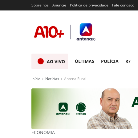
Sobre nós
Anuncie
Política de privacidade
Fale conosco
ÚLTIMAS
POLÍCIA
R7
AO VIVO
Início
Notícias
Antena Rural
ECONOMIA