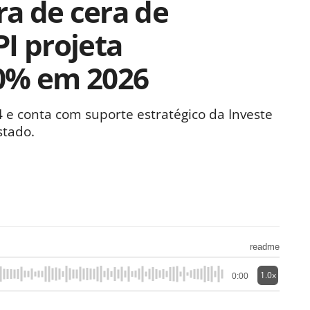
a de cera de
I projeta
0% em 2026
 e conta com suporte estratégico da Investe
stado.
readme
1.0x
0:00