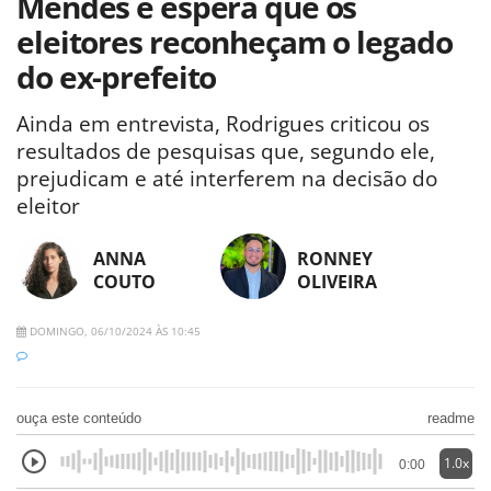
Mendes e espera que os
eleitores reconheçam o legado
do ex-prefeito
Ainda em entrevista, Rodrigues criticou os
resultados de pesquisas que, segundo ele,
prejudicam e até interferem na decisão do
eleitor
ANNA
RONNEY
COUTO
OLIVEIRA
DOMINGO, 06/10/2024 ÀS 10:45
ouça este conteúdo
readme
1.0x
0:00