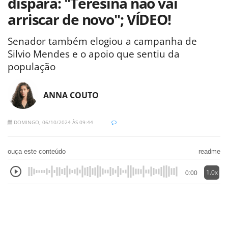
dispara: "Teresina não vai
arriscar de novo"; VÍDEO!
Senador também elogiou a campanha de
Silvio Mendes e o apoio que sentiu da
população
ANNA COUTO
DOMINGO, 06/10/2024 ÀS 09:44
ouça este conteúdo
readme
1.0x
0:00