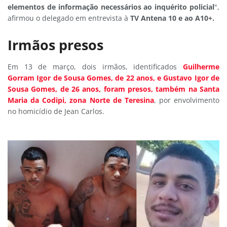
elementos de informação necessários ao inquérito policial
",
afirmou o delegado em entrevista à
TV Antena 10 e ao A10+.
Irmãos presos
Em 13 de março, dois irmãos, identificados
Guilherme
Gorram Igor de Sousa Gomes, de 22 anos, e Gustavo Igor de
Sousa Gomes, de 26 anos, foram presos, também na Santa
Maria da Codipi, zona Norte de Teresina
, por envolvimento
no homicídio de Jean Carlos.