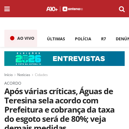
AO VIVO
ÚLTIMAS
POLÍCIA
R7
DENÚ
Início
Notícias
Cidades
ACORDO
Após várias críticas, Águas de
Teresina sela acordo com
Prefeitura e cobrança da taxa
do esgoto será de 80%; veja
demais medidas