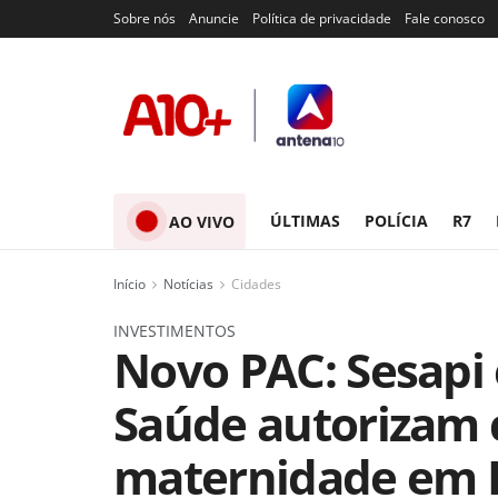
Sobre nós
Anuncie
Política de privacidade
Fale conosco
ÚLTIMAS
POLÍCIA
R7
AO VIVO
Início
Notícias
Cidades
INVESTIMENTOS
Novo PAC: Sesapi 
Saúde autorizam 
maternidade em Pi