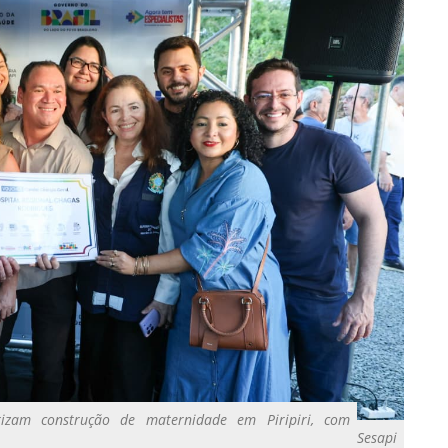
izam construção de maternidade em Piripiri, com
Sesapi