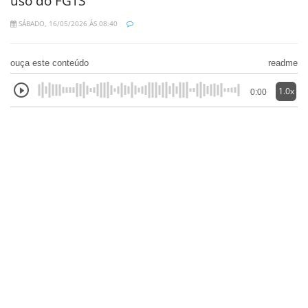
uso do FGTS
SÁBADO, 16/05/2026 ÀS 08:40
ouça este conteúdo
readme
1.0x
0:00