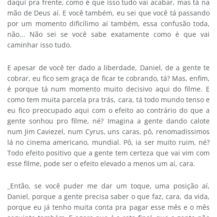
daqui pra frente, como é que isso tudo vai acabar, mas tá na
mão de Deus aí. E você também, eu sei que você tá passando
por um momento dificílimo aí também, essa confusão toda,
não... Não sei se você sabe exatamente como é que vai
caminhar isso tudo.
E apesar de você ter dado a liberdade, Daniel, de a gente te
cobrar, eu fico sem graça de ficar te cobrando, tá? Mas, enfim,
é porque tá num momento muito decisivo aqui do filme. E
como tem muita parcela pra trás, cara, tá todo mundo tenso e
eu fico preocupado aqui com o efeito ao contrário do que a
gente sonhou pro filme, né? Imagina a gente dando calote
num Jim Caviezel, num Cyrus, uns caras, pô, renomadíssimos
lá no cinema americano, mundial. Pô, ia ser muito ruim, né?
Todo efeito positivo que a gente tem certeza que vai vim com
esse filme, pode ser o efeito elevado a menos um aí, cara.
_Então, se você puder me dar um toque, uma posição aí,
Daniel, porque a gente precisa saber o que faz, cara, da vida,
porque eu já tenho muita conta pra pagar esse mês e o mês