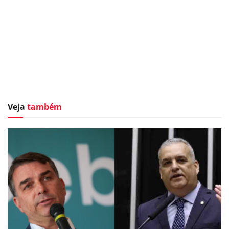
Veja
também