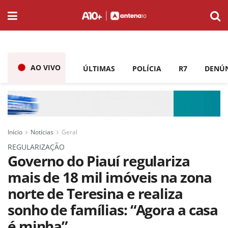
AO VIVO
ÚLTIMAS
POLÍCIA
R7
DENÚ
Início
Notícias
Geral
REGULARIZAÇÃO
Governo do Piauí regulariza
mais de 18 mil imóveis na zona
norte de Teresina e realiza
sonho de famílias: “Agora a casa
é minha”