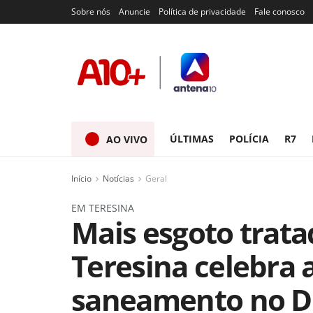
Sobre nós
Anuncie
Política de privacidade
Fale conosco
ÚLTIMAS
POLÍCIA
R7
AO VIVO
Início
Notícias
Geral
EM TERESINA
Mais esgoto tratad
Teresina celebra 
saneamento no D