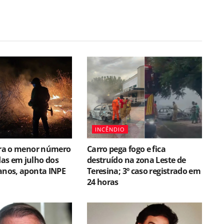
INCÊNDIO
stra o menor número
Carro pega fogo e fica
as em julho dos
destruído na zona Leste de
anos, aponta INPE
Teresina; 3º caso registrado em
24 horas