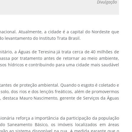
Divulgação
cional. Atualmente, a cidade é a capital do Nordeste que
 levantamento do Instituto Trata Brasil.
tário, a Águas de Teresina já trata cerca de 40 milhões de
 passa por tratamento antes de retornar ao meio ambiente,
rsos hídricos e contribuindo para uma cidade mais saudável
antes de proteção ambiental. Quando o esgoto é coletado e
solo, dos rios e dos lençóis freáticos, além de promovermos
”, destaca Mauro Nascimento, gerente de Serviços da Águas
ionária reforça a importância da participação da população
do Saneamento Básico, os imóveis localizados em áreas
exão ao sistema disponível na rua. A medida garante que o