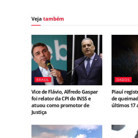
Veja
também
BRASIL
DADOS
Vice de Flávio, Alfredo Gaspar
Piauí regi
foi relator da CPI do INSS e
de queimad
atuou como promotor de
últimos 17 
Justiça