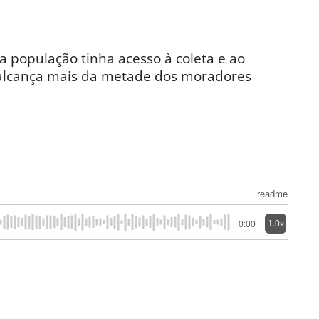
 população tinha acesso à coleta e ao
o alcança mais da metade dos moradores
readme
1.0x
0:00