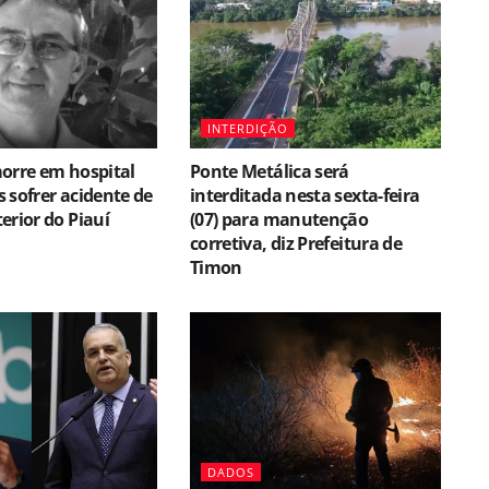
INTERDIÇÃO
orre em hospital
Ponte Metálica será
 sofrer acidente de
interditada nesta sexta-feira
erior do Piauí
(07) para manutenção
corretiva, diz Prefeitura de
Timon
DADOS