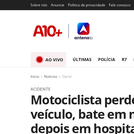
Sobre nós
Anuncie
Política de privacidade
Fale conosco
ÚLTIMAS
POLÍCIA
R7
AO VIVO
Início
Notícias
Geral
ACIDENTE
Motociclista perd
veículo, bate em
depois em hospita