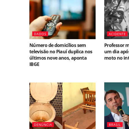
DADOS
ACIDENTE
Número de domicílios sem
Professor m
televisão no Piauí duplica nos
um dia após
últimos nove anos, aponta
moto no int
IBGE
DENÚNCIA
BRASIL