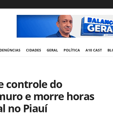
DENÚNCIAS
CIDADES
GERAL
POLÍTICA
A10 CAST
BL
e controle do
 muro e morre horas
l no Piauí