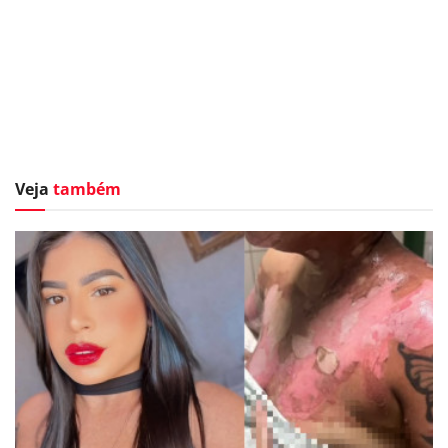
Veja
também