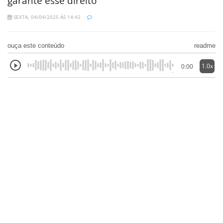
garante esse direito
SEXTA, 04/04/2025 ÀS 14:42
ouça este conteúdo
readme
1.0x
0:00