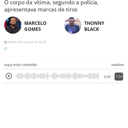
O corpo da vítima, segundo a polícia,
apresentava marcas de tiros
MARCELO
THONNY
GOMES
BLACK
SEXTA, 04/10/2024 ÀS 09:20
ouça este conteúdo
readme
1.0x
0:00