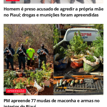
Homem é preso acusado de agredir a própria mãe
no Piauí; drogas e munições foram apreendidas
APREENSÃO
PM apreende 77 mudas de maconha e armas no
interior do Piauí