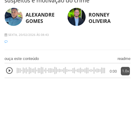
suspeitos e motivação do crime
ALEXANDRE
RONNEY
GOMES
OLIVEIRA
SEXTA, 20/02/2026 ÀS 08:43
ouça este conteúdo
readme
1.0x
0:00